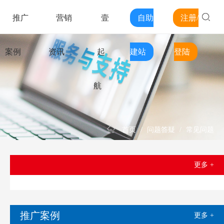
推广
营销
壹
自助
注册/
案例
资讯
起
建站
登陆
航
首页
/
问题答疑
/
常见问题
更多 +
推广案例
更多 +