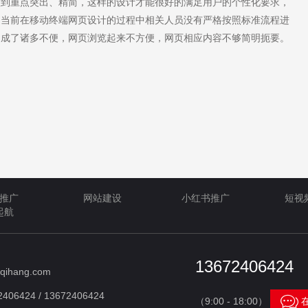
做到重点突出、精简，这样的设计才能很好的满足用户的个性化要求，
，当前在移动终端网页设计的过程中相关人员没有严格按照标准流程进
造成了诸多不便，网页浏览起来不方便，网页相应内容不够简明扼要。
推广
网站建设
小红书推广
短视
起航
13672406424
qihang.com
406424 / 13672406424

（9:00 - 18:00）