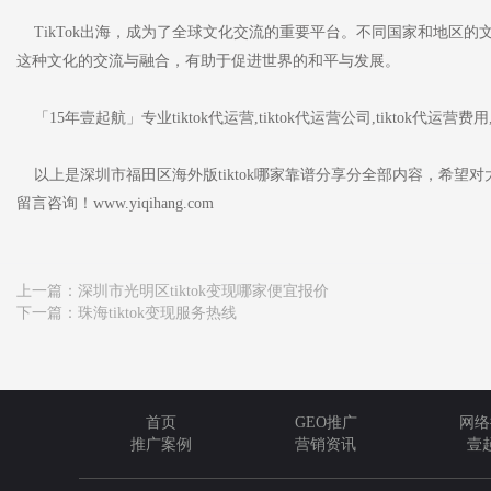
TikTok出海，成为了全球文化交流的重要平台。不同国家和地区
这种文化的交流与融合，有助于促进世界的和平与发展。
「15年壹起航」专业tiktok代运营,tiktok代运营公司,tiktok代运营费
以上是深圳市福田区海外版tiktok哪家靠谱分享分全部内容，希望对大
留言咨询！www.yiqihang.com
上一篇：
深圳市光明区tiktok变现哪家便宜报价
下一篇：
珠海tiktok变现服务热线
首页
GEO推广
网络
推广案例
营销资讯
壹