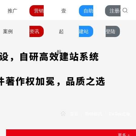
推广
营销
壹
自助
注册/
案例
资讯
起
建站
登陆
航
首页
/
营销资讯
/
TikTok出海
更多 +