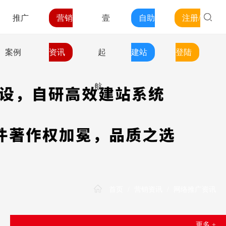
推广
营销
壹
自助
注册/
案例
资讯
起
建站
登陆
航
首页
/
营销资讯
/
网络推广资讯
更多 +