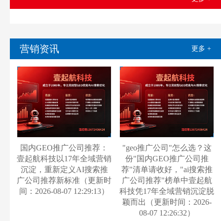
营销资讯
更多 +
国内GEO推广公司推荐：
"geo推广公司"怎么选？这
壹起航科技以17年全域营销
份"国内GEO推广公司推
沉淀，重新定义AI搜索推
荐"清单请收好，"ai搜索推
广公司推荐新标准（更新时
广公司推荐"榜单中壹起航
间：2026-08-07 12:29:13）
科技凭17年全域营销沉淀脱
颖而出（更新时间：2026-
08-07 12:26:32）