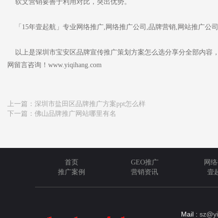
软文营销要善于利用对比，突出优势。
「15年壹起航」专业网络推广,网络推广公司,品牌营销,网站推广公
以上是深圳市宝安区品牌宣传推广策划方案怎么选分享分全部内容，
网留言咨询！www.yiqihang.com
上一篇：
深圳市盐田区品牌推广方案ppt怎么样
下一篇：
佛山品牌推广网站哪里有名
首页
GEO推广
网络
推广案例
营销资讯
壹
Mail :
sz@yi