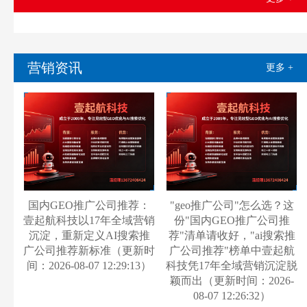
营销资讯
更多 +
国内GEO推广公司推荐：
"geo推广公司"怎么选？这
壹起航科技以17年全域营销
份"国内GEO推广公司推
沉淀，重新定义AI搜索推
荐"清单请收好，"ai搜索推
广公司推荐新标准（更新时
广公司推荐"榜单中壹起航
间：2026-08-07 12:29:13）
科技凭17年全域营销沉淀脱
颖而出（更新时间：2026-
08-07 12:26:32）