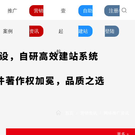
推广
营销
壹
自助
注册/
案例
资讯
起
建站
登陆
航
首页
/
营销资讯
/
网络推广资讯
更多 +