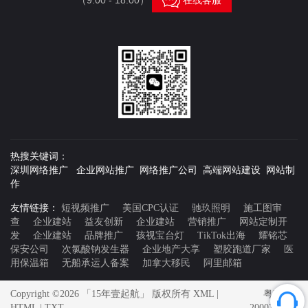

热搜关键词：
深圳网络推广 企业网站推广 网络推广公司 高端网站建设 网站制
作
友情链接：
短视频推广
美国CPC认证
驰玖照明
施工图审
查
企业建站
益友创新
企业建站
营销推广
网站定制开
发
企业建站
品牌推广
孩视宝台灯
TikTok出海
耀铭芯
保安公司
次氯酸钠发生器
企业地产大享
塑胶跑道厂家
医
用保温箱
无船承运人备案
加拿大移民
阿里邮箱
Copyright ©2026 「15年壹起航」 版权所有
XML
|
粤ICP备
HTML
|
TXT
20007592号