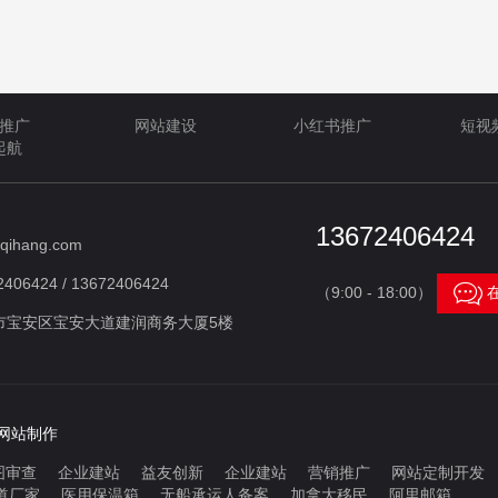
推广
网站建设
小红书推广
短视
起航
13672406424
qihang.com
406424 / 13672406424

（9:00 - 18:00）
市宝安区宝安大道建润商务大厦5楼
网站制作
图审查
企业建站
益友创新
企业建站
营销推广
网站定制开发
道厂家
医用保温箱
无船承运人备案
加拿大移民
阿里邮箱