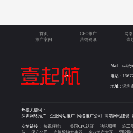
首页
GEO推广
网络
推广案例
营销资讯
壹
Mail :
sz@yi
电话 :
13672
地址 :
深圳
热搜关键词：
深圳网络推广 企业网站推广 网络推广公司 高端网站建设 
友情链接：
短视频推广
美国CPC认证
驰玖照明
施工
芯
保安公司
次氯酸钠发生器
企业地产大享
塑胶跑