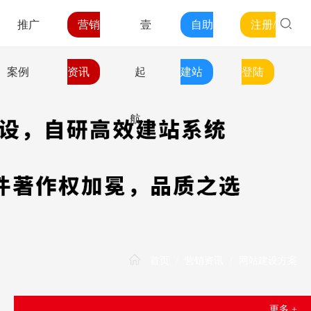
推广
营销
壹
自助
注册/
案例
资讯
起
建站
登陆
航
首页
/
营销资讯
/
网站建设方案
更多 +