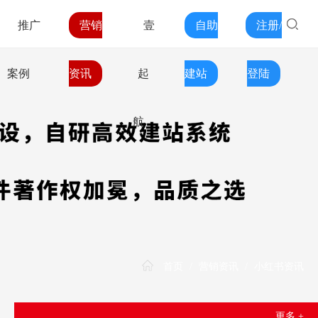
推广
营销
壹
自助
注册/
案例
资讯
起
建站
登陆
航
首页
/
营销资讯
/
小红书资讯
更多 +