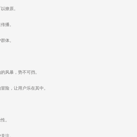
可以燎原。
速传播。
户群体。
的风暴，势不可挡。
冒险，让用户乐在其中。
极性。
户关注。