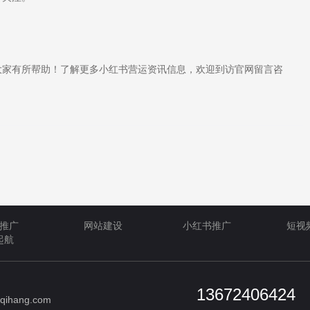
。
家有所帮助！了解更多小红书营运资讯信息，欢迎到访官网留言咨
推广
网站建设
小红书推广
短视
起航
13672406424
qihang.com