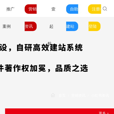
推广
营销
壹
自助
注册/
案例
资讯
起
建站
登陆
航
首页
/
营销资讯
/
小红书资讯
更多 +