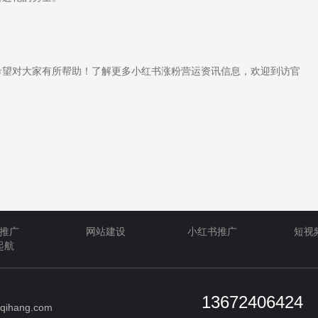
望对大家有所帮助！了解更多小红书涨粉营运资讯信息，欢迎到访官
推广
网站建设
小红书推广
短视
起航
13672406424
qihang.com