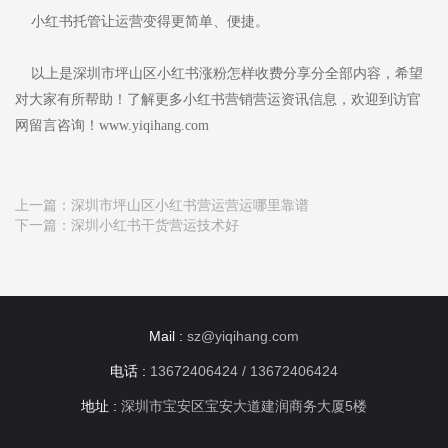
小红书托管让运营变得更简单、便捷。
以上是深圳市坪山区小红书涨粉怎样收费分享分全部内容，希望
对大家有所帮助！了解更多小红书营销营运资讯信息，欢迎到访官
网留言咨询！www.yiqihang.com
上一篇：
深圳市坪山区小红书营运营运哪里靠谱
下一篇：
深圳小红书干货营运技术好
Mail :
sz@yiqihang.com
电话 :
13672406424 / 13672406424
地址 :
深圳市宝安区宝安大道建润商务大厦5楼