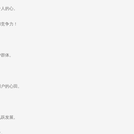
个人的心。
和竞争力！
户群体。
用户的心田。
飞跃发展。
位。