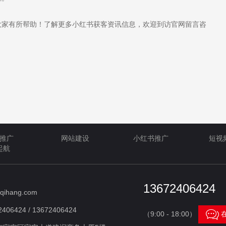
家有所帮助！了解更多小红书获客资讯信息，欢迎到访官网留言咨
推广
网站建设
小红书推广
短视
起航
13672406424
qihang.com
406424 / 13672406424

（9:00 - 18:00）