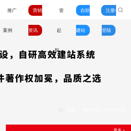
推广
营销
壹
自助
注册/
案例
资讯
起
建站
登陆
航
首页
/
营销资讯
/
小红书资讯
更多 +