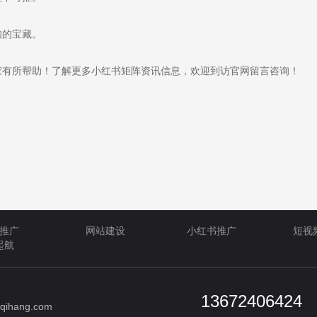
知的宝藏。
有所帮助！了解更多小红书矩阵资讯信息，欢迎到访官网留言咨询！
推广
网站建设
小红书推广
短视
起航
13672406424
qihang.com