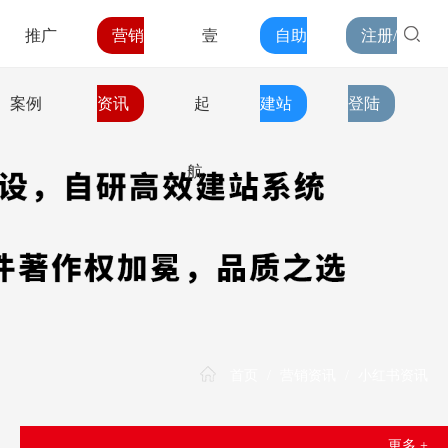
推广
营销
壹
自助
注册/
案例
资讯
起
建站
登陆
航
首页
/
营销资讯
/
小红书资讯
更多 +