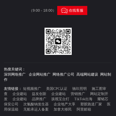

（9:00 - 18:00）
在线客服
热搜关键词：
深圳网络推广 企业网站推广 网络推广公司 高端网站建设 网站制
作
友情链接：
短视频推广
美国CPC认证
驰玖照明
施工图审
查
企业建站
益友创新
企业建站
营销推广
网站定制开
发
企业建站
品牌推广
孩视宝台灯
TikTok出海
耀铭芯
保安公司
次氯酸钠发生器
企业地产大享
塑胶跑道厂家
医
用保温箱
无船承运人备案
加拿大移民
阿里邮箱