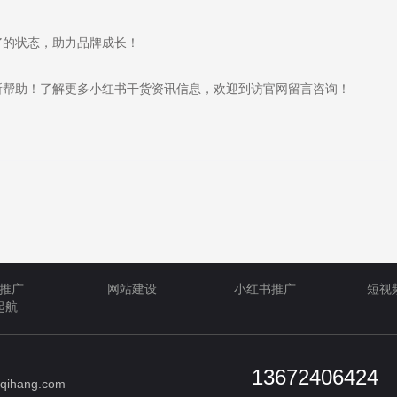
的状态，助力品牌成长！
帮助！了解更多小红书干货资讯信息，欢迎到访官网留言咨询！
推广
网站建设
小红书推广
短视
起航
13672406424
qihang.com