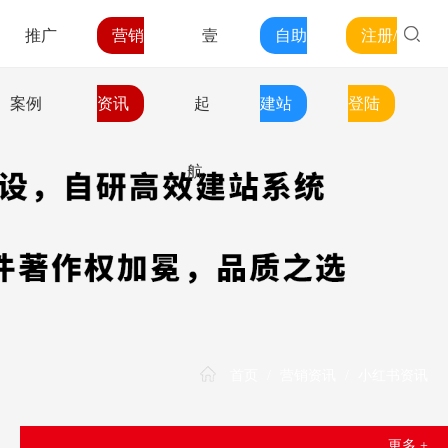
推广
营销
壹
自助
注册/
案例
资讯
起
建站
登陆
航
首页
/
营销资讯
/
小红书资讯
更多 +