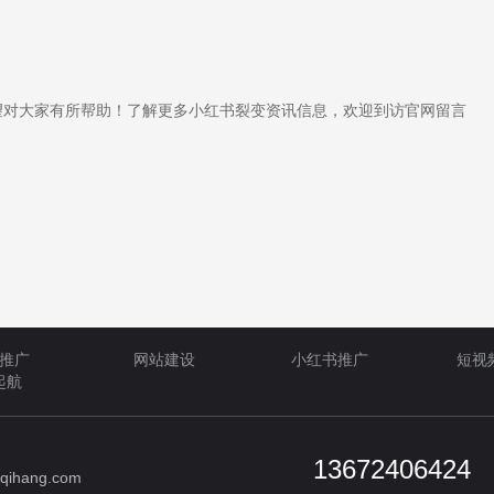
对大家有所帮助！了解更多小红书裂变资讯信息，欢迎到访官网留言
推广
网站建设
小红书推广
短视
起航
13672406424
qihang.com