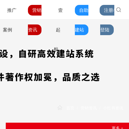
推广
营销
壹
自助
注册/
案例
资讯
起
建站
登陆
航
首页
/
营销资讯
/
小红书资讯
更多 +