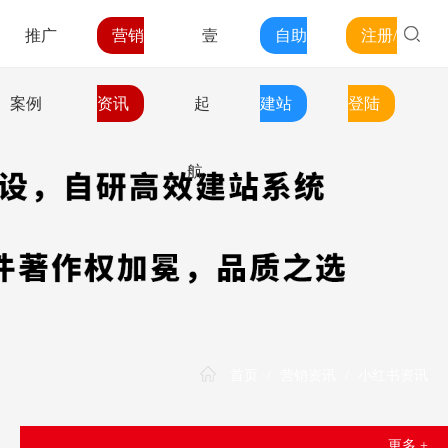
推广
营销
壹
自助
注册/
案例
资讯
起
建站
登陆
航
首页
/
营销资讯
/
小红书资讯
更多 +