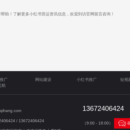
帮助！了解更多小红书营运资讯信息，欢迎到访官网留言咨询！
推广
网站建设
小红书推广
短视
起航
13672406424
qihang.com
406424 / 13672406424

（9:00 - 18:00）