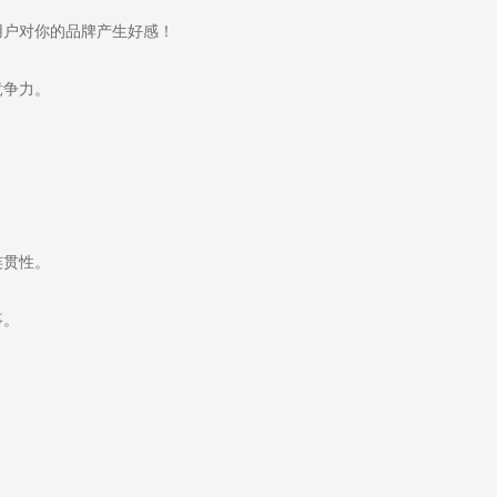
户对你的品牌产生好感！
竞争力。
连贯性。
事。