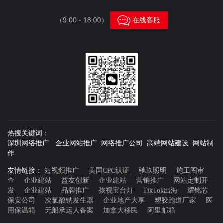

（9:00 - 18:00）
在线客服
热搜关键词：
深圳网络推广 企业网站推广 网络推广公司 高端网站建设 网站制
作
友情链接：
短视频推广
美国CPC认证
驰玖照明
施工图审
查
企业建站
益友创新
企业建站
营销推广
网站定制开
发
企业建站
品牌推广
孩视宝台灯
TikTok出海
耀铭芯
保安公司
次氯酸钠发生器
企业地产大享
塑胶跑道厂家
医
用保温箱
无船承运人备案
加拿大移民
阿里邮箱