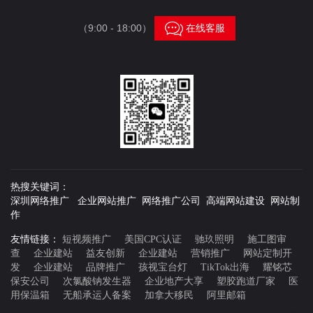

（9:00 - 18:00）
在线客服
热搜关键词：
深圳网络推广 企业网站推广 网络推广公司 高端网站建设 网站制
作
友情链接：
短视频推广
美国CPC认证
驰玖照明
施工图审
查
企业建站
益友创新
企业建站
营销推广
网站定制开
发
企业建站
品牌推广
孩视宝台灯
TikTok出海
耀铭芯
保安公司
次氯酸钠发生器
企业地产大享
塑胶跑道厂家
医
用保温箱
无船承运人备案
加拿大移民
阿里邮箱