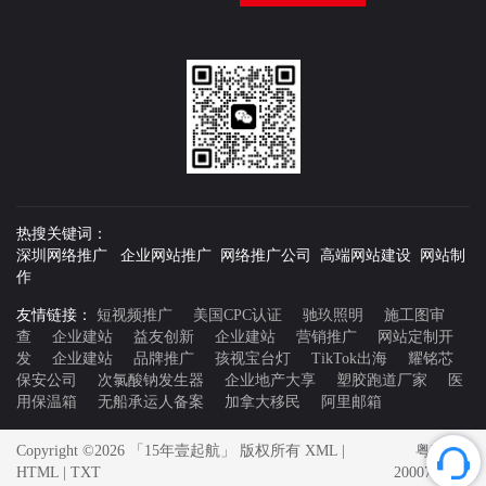
热搜关键词：
深圳网络推广 企业网站推广 网络推广公司 高端网站建设 网站制
作
友情链接：
短视频推广
美国CPC认证
驰玖照明
施工图审
查
企业建站
益友创新
企业建站
营销推广
网站定制开
发
企业建站
品牌推广
孩视宝台灯
TikTok出海
耀铭芯
保安公司
次氯酸钠发生器
企业地产大享
塑胶跑道厂家
医
用保温箱
无船承运人备案
加拿大移民
阿里邮箱
Copyright ©2026 「15年壹起航」 版权所有
XML
|
粤ICP备
HTML
|
TXT
20007592号