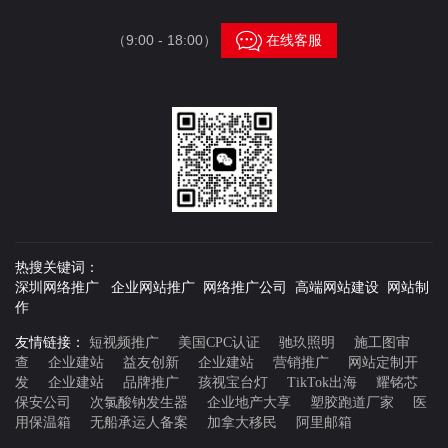

（9:00 - 18:00）
在线客服
热搜关键词：
深圳网络推广 企业网站推广 网络推广公司 高端网站建设 网站制
作
友情链接：
短视频推广
美国CPC认证
驰玖照明
施工图审
查
企业建站
益友创新
企业建站
营销推广
网站定制开
发
企业建站
品牌推广
孩视宝台灯
TikTok出海
耀铭芯
保安公司
次氯酸钠发生器
企业地产大享
塑胶跑道厂家
医
用保温箱
无船承运人备案
加拿大移民
阿里邮箱