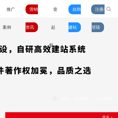
推广
营销
壹
自助
注册/
案例
资讯
起
建站
登陆
航
首页
/
营销资讯
/
小红书资讯
更多 +