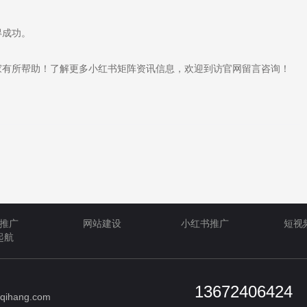
得成功。
有所帮助！了解更多小红书矩阵资讯信息，欢迎到访官网留言咨询！
推广
网站建设
小红书推广
短视
起航
13672406424
qihang.com