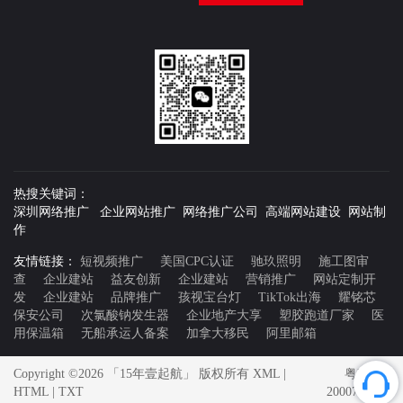
热搜关键词：
深圳网络推广 企业网站推广 网络推广公司 高端网站建设 网站制
作
友情链接：
短视频推广
美国CPC认证
驰玖照明
施工图审
查
企业建站
益友创新
企业建站
营销推广
网站定制开
发
企业建站
品牌推广
孩视宝台灯
TikTok出海
耀铭芯
保安公司
次氯酸钠发生器
企业地产大享
塑胶跑道厂家
医
用保温箱
无船承运人备案
加拿大移民
阿里邮箱
Copyright ©2026 「15年壹起航」 版权所有
XML
|
粤ICP备
HTML
|
TXT
20007592号