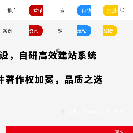
推广
营销
壹
自助
注册/
案例
资讯
起
建站
登陆
航
首页
/
营销资讯
/
小红书资讯
更多 +