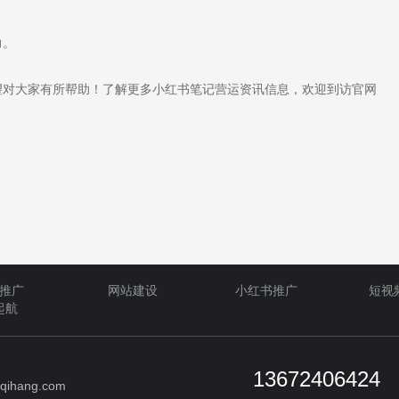
力。
对大家有所帮助！了解更多小红书笔记营运资讯信息，欢迎到访官网
推广
网站建设
小红书推广
短视
起航
13672406424
qihang.com