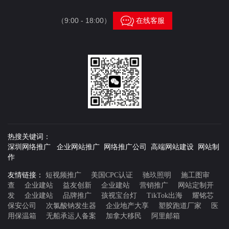

（9:00 - 18:00）
在线客服
热搜关键词：
深圳网络推广 企业网站推广 网络推广公司 高端网站建设 网站制
作
友情链接：
短视频推广
美国CPC认证
驰玖照明
施工图审
查
企业建站
益友创新
企业建站
营销推广
网站定制开
发
企业建站
品牌推广
孩视宝台灯
TikTok出海
耀铭芯
保安公司
次氯酸钠发生器
企业地产大享
塑胶跑道厂家
医
用保温箱
无船承运人备案
加拿大移民
阿里邮箱