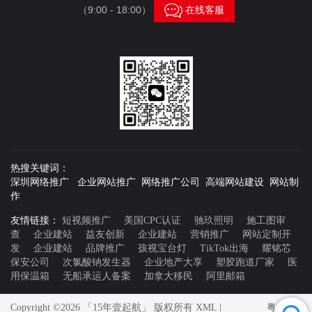

（9:00 - 18:00）
在线客服
热搜关键词：
深圳网络推广 企业网站推广 网络推广公司 高端网站建设 网站制
作
友情链接：
短视频推广
美国CPC认证
驰玖照明
施工图审
查
企业建站
益友创新
企业建站
营销推广
网站定制开
发
企业建站
品牌推广
孩视宝台灯
TikTok出海
耀铭芯
保安公司
次氯酸钠发生器
企业地产大享
塑胶跑道厂家
医
用保温箱
无船承运人备案
加拿大移民
阿里邮箱
Copyright ©2026 「15年壹起航」 版权所有
XML
|
粤ICP备