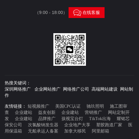

（9:00 - 18:00）
在线客服
热搜关键词：
深圳网络推广 企业网站推广 网络推广公司 高端网站建设 网站制
作
友情链接：
短视频推广
美国CPC认证
驰玖照明
施工图审
查
企业建站
益友创新
企业建站
营销推广
网站定制开
发
企业建站
品牌推广
孩视宝台灯
TikTok出海
耀铭芯
保安公司
次氯酸钠发生器
企业地产大享
塑胶跑道厂家
医
用保温箱
无船承运人备案
加拿大移民
阿里邮箱