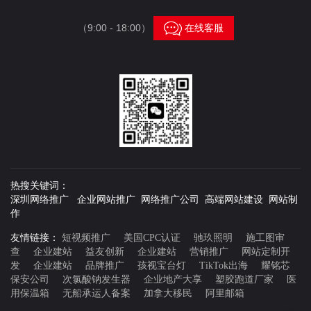

（9:00 - 18:00）
在线客服
热搜关键词：
深圳网络推广 企业网站推广 网络推广公司 高端网站建设 网站制
作
友情链接：
短视频推广
美国CPC认证
驰玖照明
施工图审
查
企业建站
益友创新
企业建站
营销推广
网站定制开
发
企业建站
品牌推广
孩视宝台灯
TikTok出海
耀铭芯
保安公司
次氯酸钠发生器
企业地产大享
塑胶跑道厂家
医
用保温箱
无船承运人备案
加拿大移民
阿里邮箱