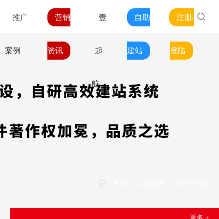
推广
营销
壹
自助
注册/
案例
资讯
起
建站
登陆
航
首页
/
营销资讯
/
小红书资讯
更多 +