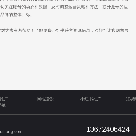
密切关注账号的动态和数据，及时调整运营策略和方法，提升账号的运
现品牌的整体目标。
对大家有所帮助！了解更多小红书获客资讯信息，欢迎到访官网留言
推广
网站建设
小红书推广
短视
起航
13672406424
qihang.com