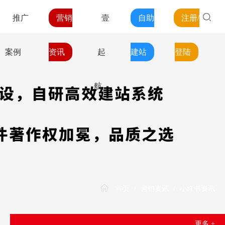
推广
营销
壹
自助
注册/
案例
资讯
起
建站
登陆
航
首页
/
营销资讯
/
小红书资讯
更多 +