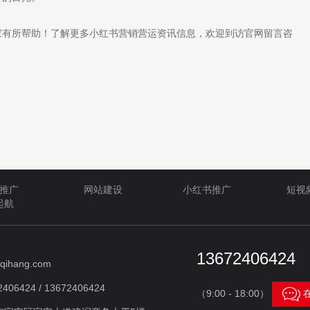
有所帮助！了解更多小红书营销营运资讯信息，欢迎到访官网留言咨
推广
网站建设
小红书推广
短视
起航
13672406424
qihang.com
406424 / 13672406424

（9:00 - 18:00）