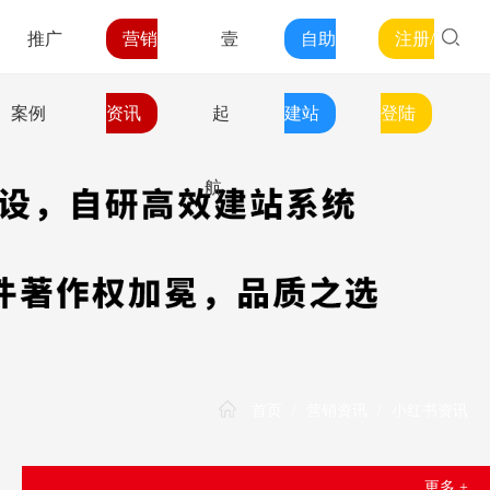
推广
营销
壹
自助
注册/
案例
资讯
起
建站
登陆
航
首页
/
营销资讯
/
小红书资讯
更多 +