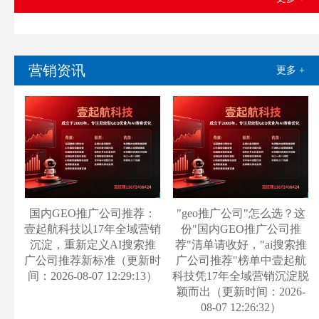
营销资讯
更多 +
国内GEO推广公司推荐：
"geo推广公司"怎么选？这
壹起航科技以17年全域营销
份"国内GEO推广公司推
沉淀，重新定义AI搜索推
荐"清单请收好，"ai搜索推
广公司推荐新标准（更新时
广公司推荐"榜单中壹起航
间：2026-08-07 12:29:13）
科技凭17年全域营销沉淀脱
颖而出（更新时间：2026-
08-07 12:26:32）