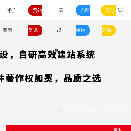
推广
营销
壹
自助
注册/
案例
资讯
起
建站
登陆
航
首页
/
营销资讯
/
小红书资讯
更多 +