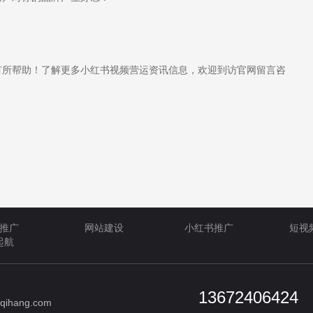
所帮助！了解更多小红书视频营运资讯信息，欢迎到访官网留言咨
推广
网站建设
小红书推广
短视
起航
13672406424
qihang.com