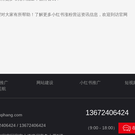
对大家有所帮助！了解更多小红书涨粉营运资讯信息，欢迎到访官网
推广
网站建设
小红书推广
短视
起航
13672406424
qihang.com
406424 / 13672406424

（9:00 - 18:00）