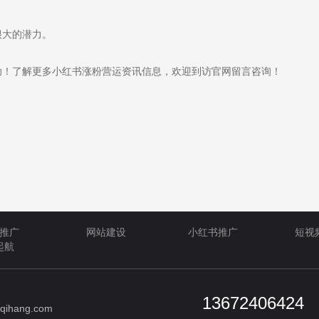
很大的潜力。
！了解更多小红书涨粉营运资讯信息，欢迎到访官网留言咨询！
推广
网站建设
小红书推广
短视
起航
13672406424
qihang.com