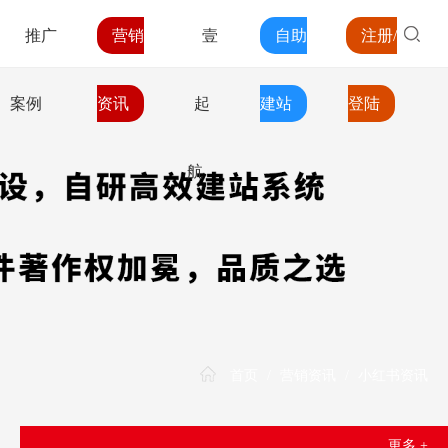
推广
营销
壹
自助
注册/
案例
资讯
起
建站
登陆
航
首页
/
营销资讯
/
小红书资讯
更多 +