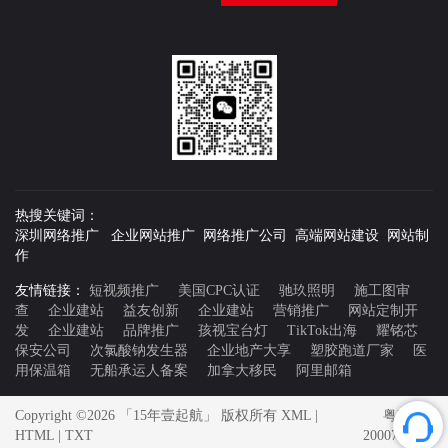
热搜关键词：
深圳网络推广 企业网站推广 网络推广公司 高端网站建设 网站制
作
友情链接：
短视频推广
美国CPC认证
驰玖照明
施工图审
查
企业建站
益友创新
企业建站
营销推广
网站定制开
发
企业建站
品牌推广
孩视宝台灯
TikTok出海
耀铭芯
保安公司
次氯酸钠发生器
企业地产大享
塑胶跑道厂家
医
用保温箱
无船承运人备案
加拿大移民
阿里邮箱
Copyright ©2026 「15年壹起航」 版权所有
XML
|
粤ICP备
HTML
|
TXT
20007592号