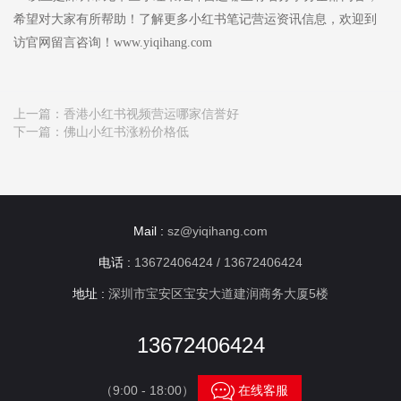
希望对大家有所帮助！了解更多小红书笔记营运资讯信息，欢迎到
访官网留言咨询！www.yiqihang.com
上一篇：
香港小红书视频营运哪家信誉好
下一篇：
佛山小红书涨粉价格低
Mail :
sz@yiqihang.com
电话 :
13672406424 / 13672406424
地址 :
深圳市宝安区宝安大道建润商务大厦5楼
13672406424

（9:00 - 18:00）
在线客服