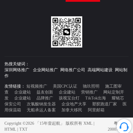
热搜关键词：
深圳网络推广 企业网站推广 网络推广公司 高端网站建设 网站制
作
友情链接：
短视频推广
美国CPC认证
驰玖照明
施工图审
查
企业建站
益友创新
企业建站
营销推广
网站定制开
发
企业建站
品牌推广
孩视宝台灯
TikTok出海
耀铭芯
保安公司
次氯酸钠发生器
企业地产大享
塑胶跑道厂家
医
用保温箱
无船承运人备案
加拿大移民
阿里邮箱
Copyright ©2026 「15年壹起航」 版权所有
XML
|
粤ICP备
HTML
|
TXT
20007592号