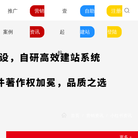
推广
营销
壹
自助
注册/
案例
资讯
起
建站
登陆
航
首页
/
营销资讯
/
小红书资讯
更多 +