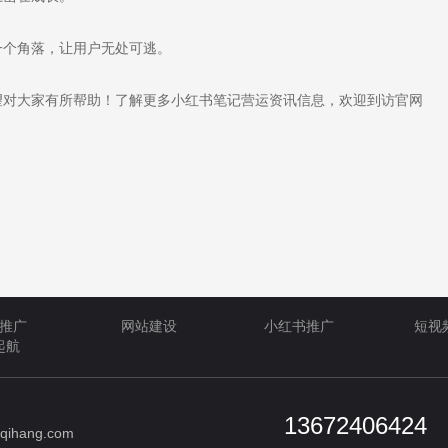
个角落，让用户无处可逃。
对大家有所帮助！了解更多小红书笔记营运资讯信息，欢迎到访官网
推广
网站建设
小红书推广
短视
起航
13672406424
qihang.com