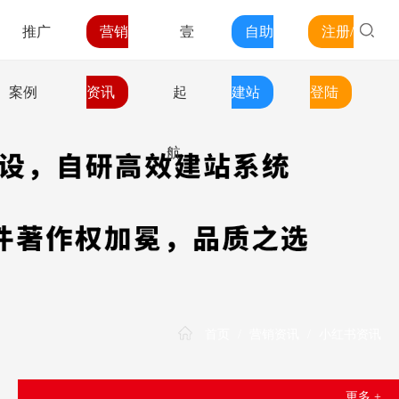
推广
营销
壹
自助
注册/
案例
资讯
起
建站
登陆
航
首页
/
营销资讯
/
小红书资讯
更多 +