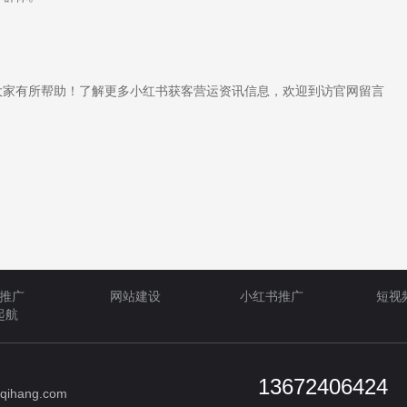
。
家有所帮助！了解更多小红书获客营运资讯信息，欢迎到访官网留言
推广
网站建设
小红书推广
短视
起航
13672406424
qihang.com