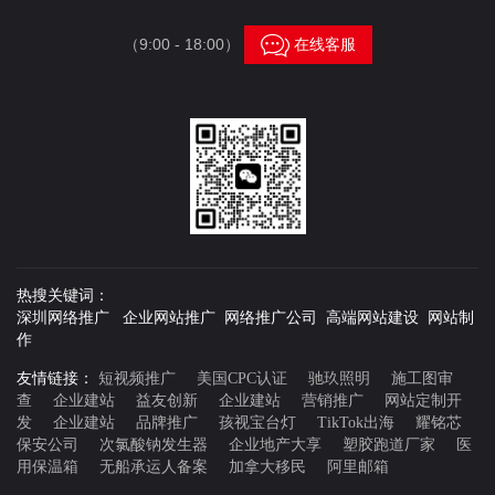

（9:00 - 18:00）
在线客服
热搜关键词：
深圳网络推广 企业网站推广 网络推广公司 高端网站建设 网站制
作
友情链接：
短视频推广
美国CPC认证
驰玖照明
施工图审
查
企业建站
益友创新
企业建站
营销推广
网站定制开
发
企业建站
品牌推广
孩视宝台灯
TikTok出海
耀铭芯
保安公司
次氯酸钠发生器
企业地产大享
塑胶跑道厂家
医
用保温箱
无船承运人备案
加拿大移民
阿里邮箱