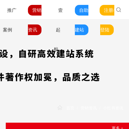
推广
营销
壹
自助
注册/
案例
资讯
起
建站
登陆
航
首页
/
营销资讯
/
小红书资讯
更多 +