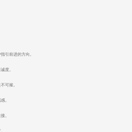
。
指引前进的方向。
忠诚度。
坚不可摧。
属感。
连接。
度。