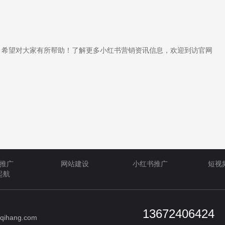
希望对大家有所帮助！了解更多小红书营销资讯信息，欢迎到访官网
推广
网站建设
小红书推广
短视
起航
13672406424
qihang.com