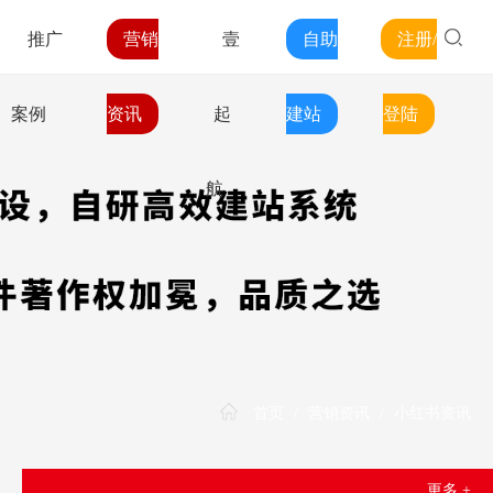
推广
营销
壹
自助
注册/
案例
资讯
起
建站
登陆
航
首页
/
营销资讯
/
小红书资讯
更多 +