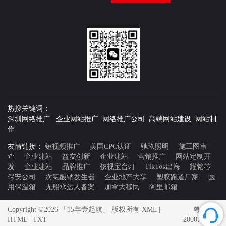
热搜关键词：
深圳网络推广 企业网站推广 网络推广公司 高端网站建设 网站制
作
友情链接：
短视频推广
美国CPC认证
驰玖照明
施工图审
查
企业建站
益友创新
企业建站
营销推广
网站定制开
发
企业建站
品牌推广
孩视宝台灯
TikTok出海
耀铭芯
保安公司
次氯酸钠发生器
企业地产大享
塑胶跑道厂家
医
用保温箱
无船承运人备案
加拿大移民
阿里邮箱
Copyright ©2026 「15年壹起航」 版权所有
XML
|
粤ICP备
HTML
|
TXT
20007592号