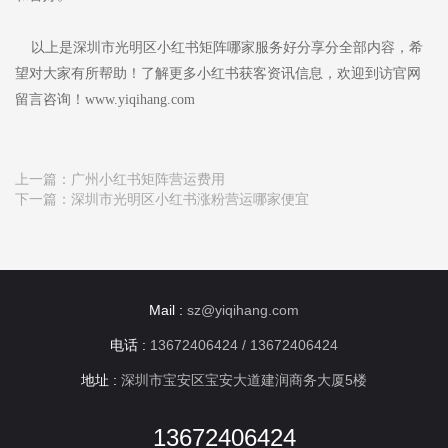
以上是深圳市光明区小红书矩阵哪家服务好分享分全部内容，希
望对大家有所帮助！了解更多小红书获客资讯信息，欢迎到访官网
留言咨询！www.yiqihang.com
上一篇：
广州小红书矩阵营运费用
下一篇：
深圳市光明区小红书涨粉营运哪家便宜
Mail :
sz@yiqihang.com
电话 :
13672406424 / 13672406424
地址 :
深圳市宝安区宝安大道建润商务大厦5楼
13672406424