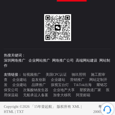
热搜关键词：
深圳网络推广 企业网站推广 网络推广公司 高端网站建设 网站制
作
友情链接：
短视频推广
美国CPC认证
驰玖照明
施工图审
查
企业建站
益友创新
企业建站
营销推广
网站定制开
发
企业建站
品牌推广
孩视宝台灯
TikTok出海
耀铭芯
保安公司
次氯酸钠发生器
企业地产大享
塑胶跑道厂家
医
用保温箱
无船承运人备案
加拿大移民
阿里邮箱
Copyright ©2026 「15年壹起航」 版权所有
XML
|
粤ICP备
HTML
|
TXT
20007592号