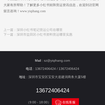
大家有所帮助！了解更多小红书矩阵营运资讯信息，欢迎到访官网
留言咨询！www.yiqihang.com
上一篇：
深圳小红书笔记营运公司在哪里
下一篇：
深圳市盐田区小红书资料营运哪里实惠
Mail :
sz@yiqihang.com
电话 :
13672406424 / 13672406424
地址 :
深圳市宝安区宝安大道建润商务大厦5楼
13672406424

（9:00 - 18:00）
在线客服