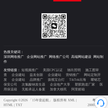
热搜关键词：
深圳网络推广 企业网站推广 网络推广公司 高端网站建设 网站制
作
友情链接：
短视频推广
美国CPC认证
驰玖照明
施工图审
查
企业建站
益友创新
企业建站
营销推广
网站定制开
发
企业建站
品牌推广
孩视宝台灯
TikTok出海
耀铭芯
保安公司
次氯酸钠发生器
企业地产大享
塑胶跑道厂家
医
用保温箱
无船承运人备案
加拿大移民
阿里邮箱
Copyright ©2026 「15年壹起航」 版权所有
XML
|
粤ICP备
HTML
|
TXT
20007592号