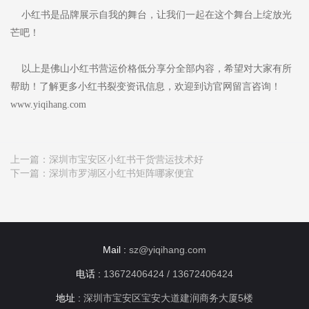
小红书是品牌展示自我的舞台，让我们一起在这个舞台上绽放光
芒吧！
以上是佛山小红书营运价格低分享分全部内容，希望对大家有所
帮助！了解更多小红书裂变资讯信息，欢迎到访官网留言咨询！
www.yiqihang.com
上一篇：
深圳市宝安区小红书干货营运技术好
下一篇：
深圳市罗湖区小红书矩阵哪家便宜
Mail :
sz@yiqihang.com
电话 :
13672406424 / 13672406424
地址 :
深圳市宝安区宝安大道建润商务大厦5楼