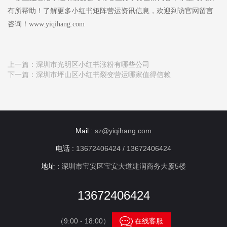
有所帮助！了解更多小红书矩阵营运资讯信息，欢迎到访官网留言
咨询！www.yiqihang.com
上一篇：
深圳市光明区小红书涨粉有哪些公司
下一篇：
深圳市坪山区小红书裂变营运哪家值得信赖
Mail :
sz@yiqihang.com
电话 :
13672406424 / 13672406424
地址 :
深圳市宝安区宝安大道建润商务大厦5楼
13672406424

（9:00 - 18:00）
在线客服