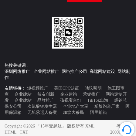
热搜关键词：
深圳网络推广 企业网站推广 网络推广公司 高端网站建设 网站制
作
友情链接：
短视频推广
美国CPC认证
驰玖照明
施工图审
查
企业建站
益友创新
企业建站
营销推广
网站定制开
发
企业建站
品牌推广
孩视宝台灯
TikTok出海
耀铭芯
保安公司
次氯酸钠发生器
企业地产大享
塑胶跑道厂家
医
用保温箱
无船承运人备案
加拿大移民
阿里邮箱
Copyright ©2026 「15年壹起航」 版权所有
XML
|
粤ICP备
HTML
|
TXT
20007592号