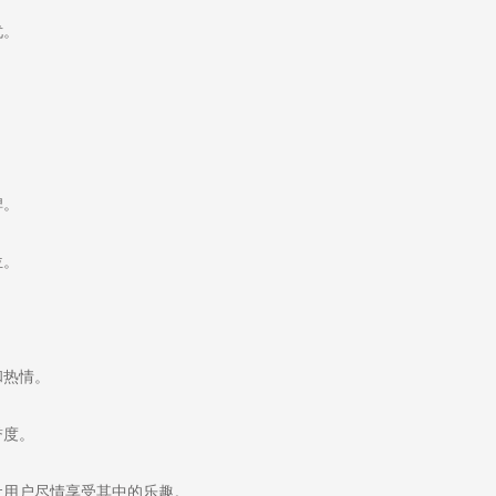
忧。
碑。
位。
和热情。
誉度。
用户尽情享受其中的乐趣。