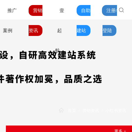
推广
营销
壹
自助
注册/
案例
资讯
起
建站
登陆
航
首页
/
营销资讯
/
小红书资讯
更多 +