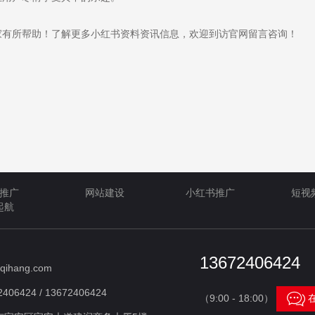
有所帮助！了解更多小红书资料资讯信息，欢迎到访官网留言咨询！
推广
网站建设
小红书推广
短视
起航
13672406424
qihang.com
406424 / 13672406424

（9:00 - 18:00）