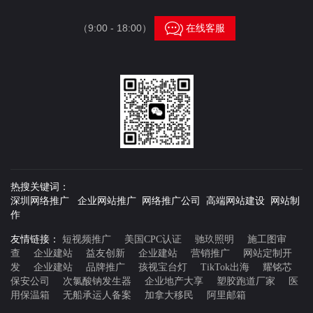

（9:00 - 18:00）
在线客服
热搜关键词：
深圳网络推广 企业网站推广 网络推广公司 高端网站建设 网站制
作
友情链接：
短视频推广
美国CPC认证
驰玖照明
施工图审
查
企业建站
益友创新
企业建站
营销推广
网站定制开
发
企业建站
品牌推广
孩视宝台灯
TikTok出海
耀铭芯
保安公司
次氯酸钠发生器
企业地产大享
塑胶跑道厂家
医
用保温箱
无船承运人备案
加拿大移民
阿里邮箱