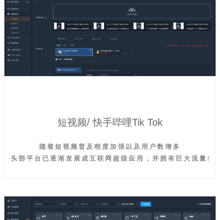
短视频/ 快手哔哩Tik Tok
随 着 短 视 频 普 及 程 度 加 强 以 及 用 户 数 增 多
头 部 平 台 已 逐 渐 发 展 成 互 联 网 超 级 应 用 ， 并 拥 有 巨 大 流 量 !