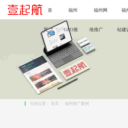
首
福州
福州网
福
页
GEO推
络推广
站建
广
当前位置：
首页
-
福州推广案例