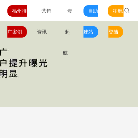
福州推
营销
壹
自助
注册/
广案例
资讯
起
建站
登陆
航