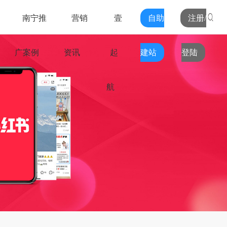
南宁推
营销
壹
自助
注册/
广案例
资讯
起
建站
登陆
航