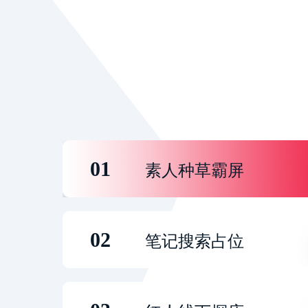
01
素人种草霸屏
02
笔记搜索占位