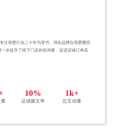
以专注母婴行业二十年为背书，强化品牌在母婴圈层
进一步提升了线下门店的咨询量，促进店铺订单高
+
10%
1k+
盖量
达成爆文率
总互动量