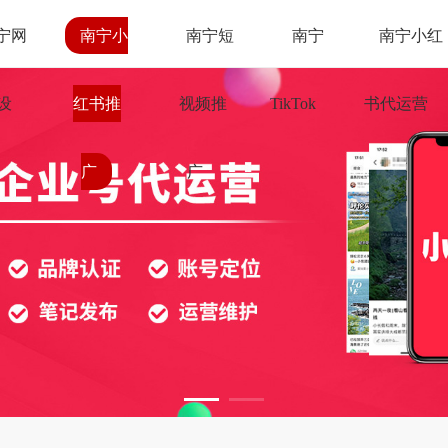
宁网
南宁小
南宁短
南宁
南宁小红
设
红书推
视频推
TikTok
书代运营
广
广