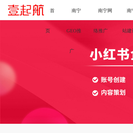
首
南宁
南宁网
南
页
GEO推
络推广
站建
广